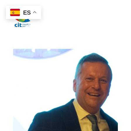
922 38 87 77
ES