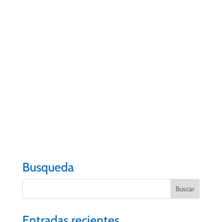
En la actualidad está integrada por más de un
centenar de asociados, entre empresas y
profesionales que apuestan por seguir potenciando
la imagen de la ciudad en el contexto turístico y en
un momento en el que la gestión compartida y el
compromiso colectivo adquiere una mayor
importancia.
#VOLVEREMOS
#PuertodelaCruz
#CITPuertodelaC
ruz
Busqueda
Entradas recientes