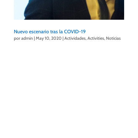
Nuevo escenario tras la COVID-19
por
admin
|
May 10, 2020
|
Actividades
,
Activities
,
Noticias
Santiago Rodríguez, presidente
del
#CITPuertodelaCruz
y su Junta Directiva
deciden trabajar ya en un nuevo escenario tras la
COVID-19.
Nuestra organización considera que es momento de
hacer un mayor esfuerzo en creatividad para que
Puerto de la Cruz siga ofreciendo eventos de interés
y adaptados al nuevo contexto.
Hace algunas semanas, la Junta Directiva se reunió
para tratar entre otros asuntos, la realización de las