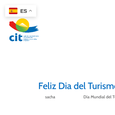
922 38 87 77
ES
CIT PUER
https://www.facebook.com/loroparque/vi
Feliz Dia del Turis
por
sacha
|
Sep 27, 2017
|
Día Mundial del 
Feliz Dia del Turismo y gracias a todos los 