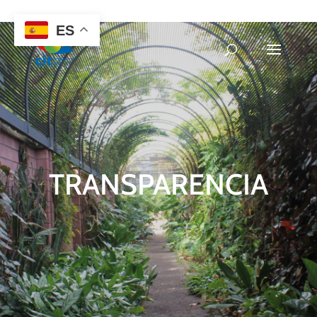
922 38 87 77
ES
TRANSPARENCIA