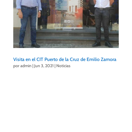
Visita en el CIT Puerto de la Cruz de Emilio Zamora
por
admin
|
Jun 3, 2021
|
Noticias
En estos días hemos recibido la visita en
el
CIT Puerto
de la Cruz
de Emilio
Zamora, Gerente de Turismo de nuestra
Ciudad con el que tratamos diversos
asuntos de interés para nuestro