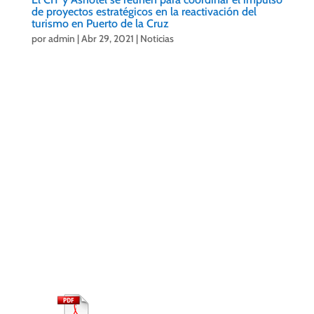
de proyectos estratégicos en la reactivación del
turismo en Puerto de la Cruz
por
admin
|
Abr 29, 2021
|
Noticias
Ashotel
y el CIT de Puerto de la Cruz se
reunieron esta semana para coordinar el
impulso de proyectos estratégicos en la
reactivación del turismo en Puerto de la
Cruz.
La escasez de aparcamientos públicos en
el municipio y la necesidad de ampliar la
oferta del Lago Martiánez, dos de los
asuntos abordados por ambas
organizaciones. Más info:
NOTA-DE-PRENSA-29.04.2021