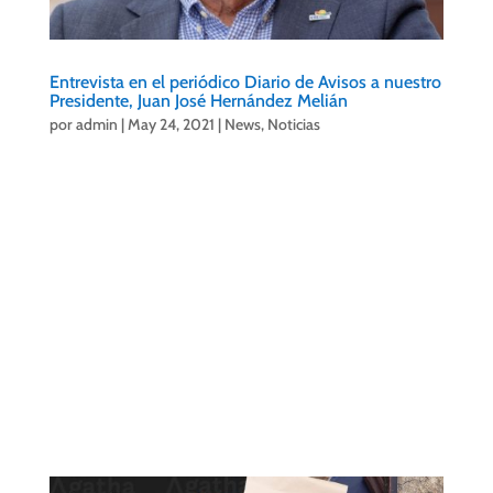
Entrevista en el periódico Diario de Avisos a nuestro
Presidente, Juan José Hernández Melián
por
admin
|
May 24, 2021
|
News
,
Noticias
Entrevista en el periódico Diario de Avisos a nuestro
Presidente, Juan José Hernández Melián
“Quiero darle a la ciudad lo que ella me dio a mí,
que es mucho”.
https://diariodeavisos.elespanol.com/2021/05/juan-
jose-hernandez-melian-quiero-darle-a-la-ciudad-
lo-que-ella-me-dio-a-mi-que-es-mucho/?
fbclid=IwAR1m6U9G9joXMZ13k_UuLGVH52nHcoxR
8u0vXXc5m66dRmJWRs7V3zIEe38