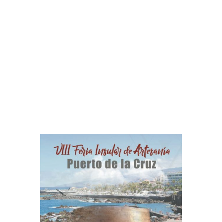
Se celebra en Puerto de la Cruz la VIII
Feria Insular de Artesanía en la Plaza
Reyes Católicos, a partir de mañana día 4
hasta el 6 de junio. En horario de 11:00 a
22:00h con la participación de 31
expositores.