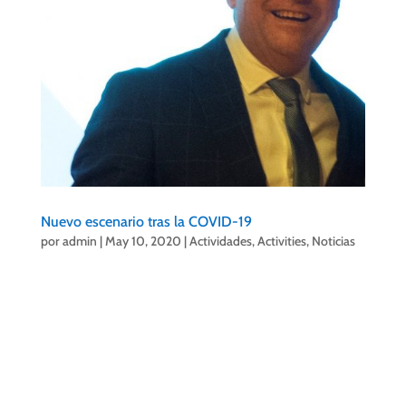
Nuevo escenario tras la COVID-19
por
admin
|
May 10, 2020
|
Actividades
,
Activities
,
Noticias
Santiago Rodríguez, presidente
del
#CITPuertodelaCruz
y su Junta Directiva
deciden trabajar ya en un nuevo escenario tras la
COVID-19.
Nuestra organización considera que es momento de