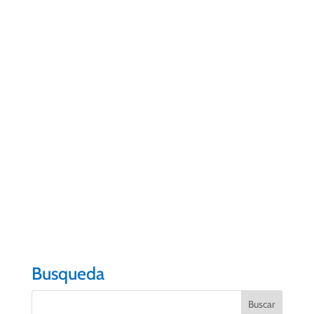
4º.- Presentación y aprobación, si procede, del
presupuesto del Ejercicio 2020.
5º.- Presentación de candidatura para la elección de
nuevo miembro de la Junta Directiva.
6º.- Ruegos y preguntas.
EL SECRETARIO
Juan Carlos Lorenzo García
EL PRESIDENTE
Santiago Rodríguez Hernández
Busqueda