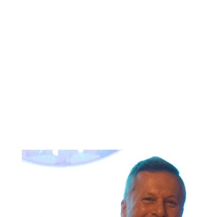
para la enajenación de la licencia del Bingo que
posee nuestra entidad.
3º.- Ruegos y preguntas.
EL SECRETARIO
Juan Carlos Lorenzo García
EL PRESIDENTE
Santiago Rodríguez Hernández