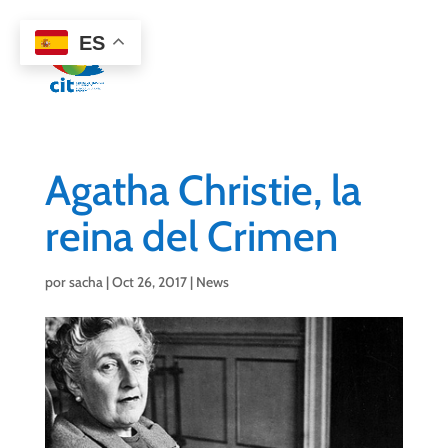
922 38 87 77
ES
Agatha Christie, la
reina del Crimen
por
sacha
|
Oct 26, 2017
|
News