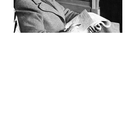
‘No estoy de acuerdo con quien piense que sitúo
muy bajo la escritura creativa. La creatividad se
demuestra de muchas formas: bordando,
cocinando platos especiales, dibujando y
esculpiendo, componiendo música y
escribiendo libros y cuentos. La única diferencia
es que se logra más fama de una forma que de
otra’
JESÚS CALLEJO –
Madrid –
13/09/2017 – 12:49 h.