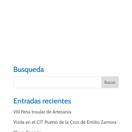
de Agatha. Entre ellos había finales alternativos de
sus libros más famosos y otras obras desconocidas
reunidas en 73 cuadernos. Un editor se encargó de
recopilarlos y ordenarlos publicando en 2010 el
libro titulado
«Los cuadernos secretos»
… Una
mujer que no para de darnos sorpresas.
Busqueda
Entradas recientes
VIII Feria Insular de Artesanía
Visita en el CIT Puerto de la Cruz de Emilio Zamora