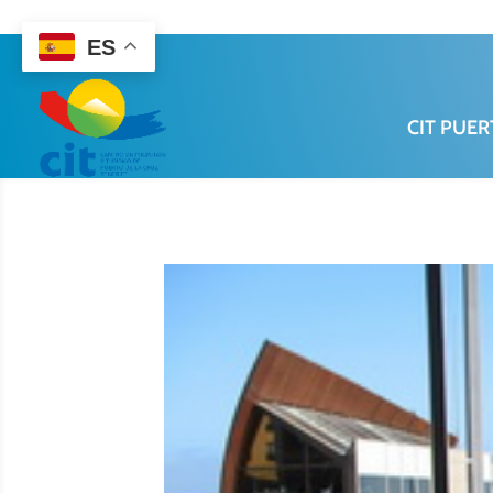
922 38 87 77
ES
CIT PUER