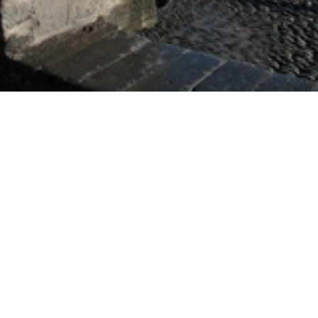
ca ha tenido a lo largo de su historia un puerto en condiciones. 
sembocadura del barranco de San Felipe, donde en la actualidad se 
a instalación portuaria y el actual refugio pesquero, llamado ori
alizaron las primeras mejoras, a cargo del Real Consulado del Mar.
e la ampliación del dique hasta la Baja Negra. Dada la gran activi
en cuanto a la exportación de los vinos de malvasía del Valle, el R
dan protección a las pequeñas embarcaciones pesqueras. En la déca
entó la protección de la calle La Marina y la plaza del Charco. En
a el único de los antiguos chorros de agua públicos de la ciudad 