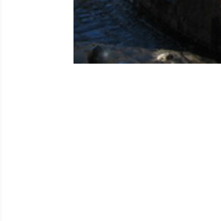
A pesar de su nombre, Puerto de la Cruz nun
después de la Conquista de la isla en la de
aluvión de 1826 arrasó esa primera y modest
el muelle principal. Entre 1822 y 1824 se re
tramo del dique occidental. En 1881 concluy
durante los siglos XVII XVIII, especialmente 
isla”. El refugio consta de dos brazos que 
ampliado el espigón exterior, con lo que aum
capilla de la Virgen del Carmen, se conserv