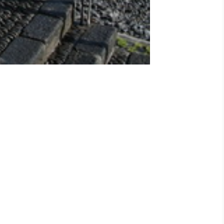
El llamado puerto viejo se construyó poco
extiende la espléndida Playa Jardín. El
ginariamente Puerto Nuevo, se convirtió en
 Consistió en la construcción del primer
dad comercial que registró este puerto
ey Felipe IV llamó a la ciudad “lave de la
da de los ochenta del siglo XX fue
 el muelle pesquero, frente a la diminuta
que aún está en funcionamiento.